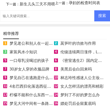
孕妇的检查时间表
上一篇：
新生儿头三天不用喂
下一篇：
精华推荐
1
梦见老公和别人在一起吃饭什么意思
2
莴笋叶的功效与作用
3
家装风水小知识
4
伦镍连续两日涨停，LME无奈对“妖镍”出大招
5
一口母乳没喝过的孩子
6
《密室逃生2》国内定档4月2日
7
30岁女人穿的衣服品牌
8
美黑后会白回来吗
9
梦见自己在逃跑是什么意思
10
林志玲性感迷人公主妆惊艳全场
11
4名巴西归化落选西征大名单
12
女人怎样活的漂亮和精彩
13
柠檬不能和什么东西一起吃
14
梦到了不好的梦怎么办
15
梦见大河中间有一条路什么意思
16
嫖处罚后会留案底吗