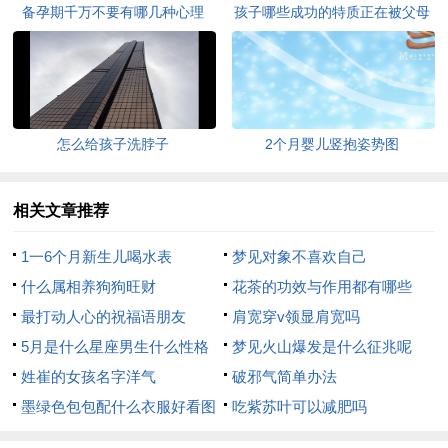
备孕期千万不要有哪几种心理
孩子哪些成功的特质正在被父母
消弱
怎么给孩子洗脖子
2个月婴儿竖抱姿势图
相关文章推荐
1一6个月新生儿喝水表
梦见对象不喜欢自己
什么属相养狗狗旺财
花茶的功效与作用都有哪些
最打动人心的祝福语朋友
肩宽穿v领显肩宽吗
5月是什么星座男生什么性格
梦见火山爆发是什么征兆呢
姓崔的女孩名字洋气
破邪气简单办法
墨绿色包包配什么衣服好看图
吃紫苏叶可以减肥吗
片