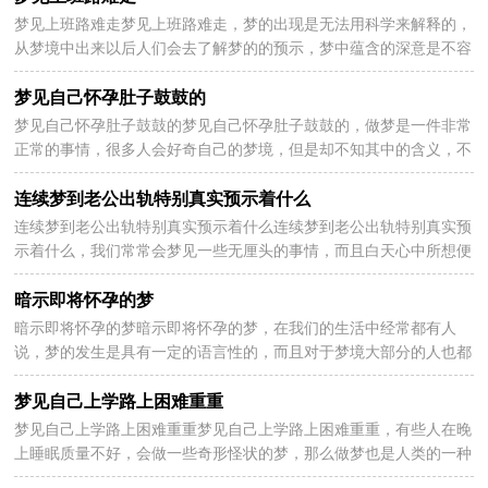
梦见上班路难走梦见上班路难走，梦的出现是无法用科学来解释的，
2024-05-29
从梦境中出来以后人们会去了解梦的的预示，梦中蕴含的深意是不容
易了解的，下面一起来看看梦见上班路难走什么意思？ ...
梦见自己怀孕肚子鼓鼓的
梦见自己怀孕肚子鼓鼓的梦见自己怀孕肚子鼓鼓的，做梦是一件非常
2024-05-29
正常的事情，很多人会好奇自己的梦境，但是却不知其中的含义，不
同的梦境寓意的解释都是不一样的，以下分享梦见自己怀...
连续梦到老公出轨特别真实预示着什么
连续梦到老公出轨特别真实预示着什么连续梦到老公出轨特别真实预
2024-05-29
示着什么，我们常常会梦见一些无厘头的事情，而且白天心中所想便
会在梦中呈现，梦中的寓意往往和现实是相反，以下解...
暗示即将怀孕的梦
暗示即将怀孕的梦暗示即将怀孕的梦，在我们的生活中经常都有人
2024-05-29
说，梦的发生是具有一定的语言性的，而且对于梦境大部分的人也都
会觉得是得到的暗示，有一定的寓意，以下了解暗示即将怀...
梦见自己上学路上困难重重
梦见自己上学路上困难重重梦见自己上学路上困难重重，有些人在晚
2024-05-29
上睡眠质量不好，会做一些奇形怪状的梦，那么做梦也是人类的一种
潜意识，有些梦也是对现实生活的预示。我们来看看梦...