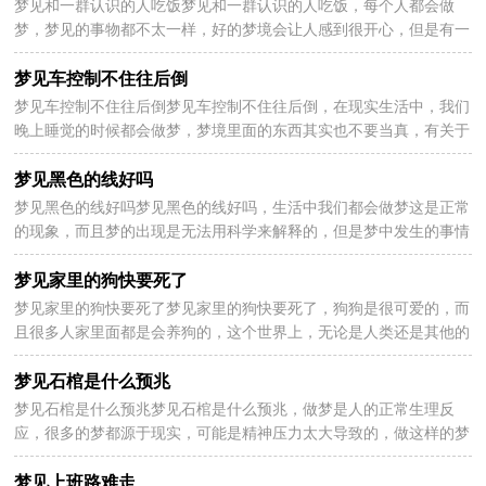
梦见和一群认识的人吃饭梦见和一群认识的人吃饭，每个人都会做
2024-05-29
梦，梦见的事物都不太一样，好的梦境会让人感到很开心，但是有一
些梦到不好的场景则会感觉到不安和心慌，看看梦见和一群...
梦见车控制不住往后倒
梦见车控制不住往后倒梦见车控制不住往后倒，在现实生活中，我们
2024-05-29
晚上睡觉的时候都会做梦，梦境里面的东西其实也不要当真，有关于
梦里面的含义也不是所有人都会相信的，现在分享梦见车...
梦见黑色的线好吗
梦见黑色的线好吗梦见黑色的线好吗，生活中我们都会做梦这是正常
2024-05-29
的现象，而且梦的出现是无法用科学来解释的，但是梦中发生的事情
对人会有一定的启发，以下详细解析梦见黑色的线好吗...
梦见家里的狗快要死了
梦见家里的狗快要死了梦见家里的狗快要死了，狗狗是很可爱的，而
2024-05-29
且很多人家里面都是会养狗的，这个世界上，无论是人类还是其他的
动物都会有死亡的一天，只是死亡的时间不太相同罢了，下...
梦见石棺是什么预兆
梦见石棺是什么预兆梦见石棺是什么预兆，做梦是人的正常生理反
2024-05-29
应，很多的梦都源于现实，可能是精神压力太大导致的，做这样的梦
究竟是代表什么意思呢？以下分享梦见石棺是什么预兆，来看...
梦见上班路难走