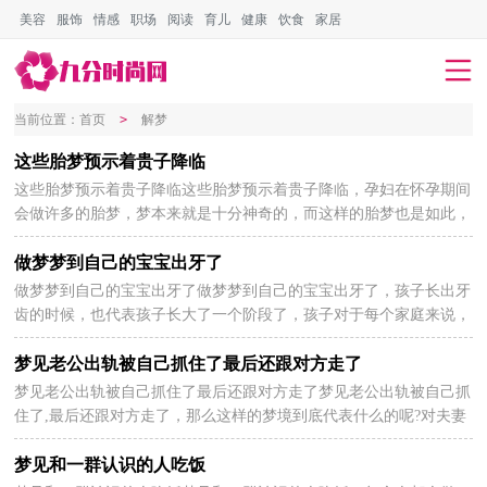
美容
服饰
情感
职场
阅读
育儿
健康
饮食
家居
会员登录
会员注册
当前位置：
首页
>
解梦
这些胎梦预示着贵子降临
这些胎梦预示着贵子降临这些胎梦预示着贵子降临，孕妇在怀孕期间
2024-05-30
会做许多的胎梦，梦本来就是十分神奇的，而这样的胎梦也是如此，
但胎梦一般并不是非常正确， 为大家分享这些胎梦预示...
做梦梦到自己的宝宝出牙了
做梦梦到自己的宝宝出牙了做梦梦到自己的宝宝出牙了，孩子长出牙
2024-05-30
齿的时候，也代表孩子长大了一个阶段了，孩子对于每个家庭来说，
都是新生的希望，当孩子开始长出第一颗牙齿的时候，其实...
梦见老公出轨被自己抓住了最后还跟对方走了
梦见老公出轨被自己抓住了最后还跟对方走了梦见老公出轨被自己抓
2024-05-30
住了,最后还跟对方走了，那么这样的梦境到底代表什么的呢?对夫妻
关系会有什么影响吗?有什么需要注意的地方吗?...
梦见和一群认识的人吃饭