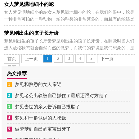
女人梦见满地细小的蛇
女人梦见满地细小的蛇女人梦见满地细小的蛇，在我们的眼中，蛇是
2024-05-29
一种非常可怕的一种动物，蛇的种类的非常繁多的，而且有的蛇还是
有毒的，它的外表冷冰冰的，十分吓人，那么女人梦见满地细...
梦见刚出生的孩子长牙齿
梦见刚出生的孩子长牙齿梦见刚出生的孩子长牙齿，在睡觉时当人们
2024-05-29
进入放松状态就会自然而然的做梦，而我们的梦境是我们想象的，是
一个完全虚构的画面，以下详细解析梦见刚出生的孩子...
1
2
3
4
5
首页
上一页
下一页
尾页
热文推荐
1
梦见和熟悉的女人亲近
2
梦见老公出轨被自己抓住了最后还跟对方走了
3
梦见去世的亲人告诉自己投胎了
4
梦见和一群认识的人吃饭
5
做梦梦到自己的宝宝出牙了