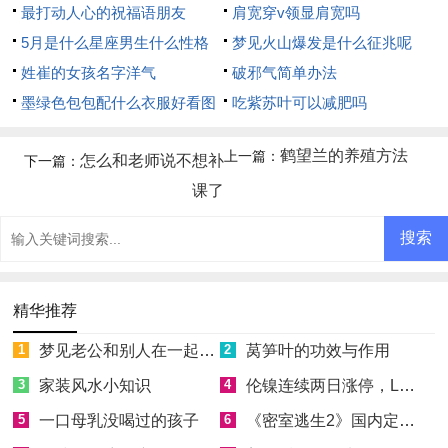
最打动人心的祝福语朋友
肩宽穿v领显肩宽吗
5月是什么星座男生什么性格
梦见火山爆发是什么征兆呢
姓崔的女孩名字洋气
破邪气简单办法
墨绿色包包配什么衣服好看图
吃紫苏叶可以减肥吗
片
鹤望兰的养殖方法
上一篇：
怎么和老师说不想补
下一篇：
课了
精华推荐
1
梦见老公和别人在一起吃饭什么意思
2
莴笋叶的功效与作用
3
家装风水小知识
4
伦镍连续两日涨停，LME无奈对“妖镍”出大招
5
一口母乳没喝过的孩子
6
《密室逃生2》国内定档4月2日