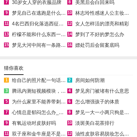
7
30岁女人穿的衣服品牌
8
美黑后会白回来吗
9
梦见自己在逃跑是什么意思
10
林志玲性感迷人公主妆惊艳全场
11
4名巴西归化落选西征大名单
12
女人怎样活的漂亮和精彩
13
柠檬不能和什么东西一起吃
14
梦到了不好的梦怎么办
15
梦见大河中间有一条路什么意思
16
嫖处罚后会留案底吗
猜你喜欢
1
给自己的照片配一句话适合朋友圈
2
房间如何防潮
3
腾讯内测短视频模块，入口仅次于QQ“消息”
4
梦见房门被堵有什么意思
5
为什么家里不能养带刺的花
6
怎么增强孩子的体质
7
心情总是郁闷怎么办_心情总是郁闷的解决方法
8
梦见一大一小两只狗是什么意思
9
有氧运动对皮肤好吗
10
淡斑美白花茶排行
11
双子座和金牛座是不是好朋友
12
油性皮肤容易脱妆怎么补妆