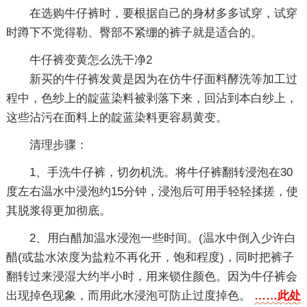
在选购牛仔裤时，要根据自己的身材多多试穿，试穿
时蹲下不觉得勒、臀部不紧绷的裤子就是适合的。
牛仔裤变黄怎么洗干净2
新买的牛仔裤发黄是因为在仿牛仔面料酵洗等加工过
程中，色纱上的靛蓝染料被剥落下来，回沾到本白纱上，
这些沾污在面料上的靛蓝染料更容易黄变。
清理步骤：
1、手洗牛仔裤，切勿机洗。将牛仔裤翻转浸泡在30
度左右温水中浸泡约15分钟，浸泡后可用手轻轻揉搓，使
其脱浆得更加彻底。
2、用白醋加温水浸泡一些时间。(温水中倒入少许白
醋(或盐水浓度为盐粒不再化开，饱和程度)，同时把裤子
翻转过来浸湿大约半小时，用来锁住颜色。因为牛仔裤会
出现掉色现象，而用此水浸泡可防止过度掉色。
……此处